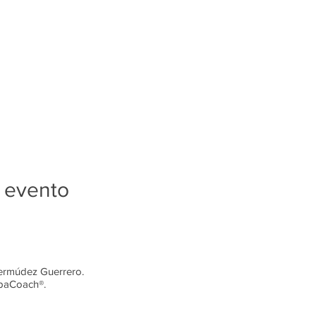
 evento
ermúdez Guerrero.
paCoach®.