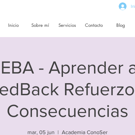
In
Inicio
Sobre mí
Servicios
Contacto
Blog
EBA - Aprender a
edBack Refuerzo
Consecuencias
mar, 05 jun
  |  
Academia ConoSer