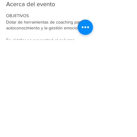
Acerca del evento
OBJETIVOS
Dotar de herramientas de coaching para el
autoconocimiento y la gestión emocional.
En el taller se presentará el próximo
“Experto en Coaching Personal “
que
comienza en OCTUBRE 2018, ​V
PROMOCIÓN DEL EXPERTO EN COACHING
PERSONAL organizado por el centro
holístico
Anayansi
y dirigido por
Pepa
Bermúdez,
complementada con master class
de colaboradores de alto nivel.
Compartir este evento